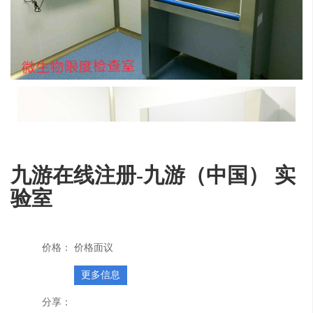
九游在线注册-九游（中国） 实
验室
价格：
价格面议
更多信息
分享：