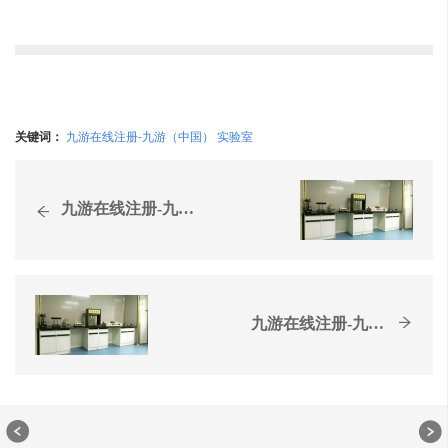
关键词：
九游在线注册-九游（中国） 实验室
九游在线注册-九游（中国） 实验室
九游在线注册-九游（中国） 实验室