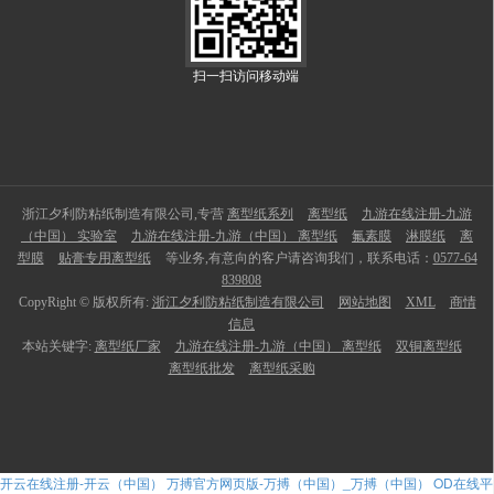
扫一扫访问移动端
浙江夕利防粘纸制造有限公司,专营
离型纸系列
离型纸
九游在线注册-九游
（中国） 实验室
九游在线注册-九游（中国） 离型纸
氟素膜
淋膜纸
离
型膜
贴膏专用离型纸
等业务,有意向的客户请咨询我们，联系电话：
0577-64
839808
CopyRight © 版权所有:
浙江夕利防粘纸制造有限公司
网站地图
XML
商情
信息
本站关键字:
离型纸厂家
九游在线注册-九游（中国） 离型纸
双铜离型纸
离型纸批发
离型纸采购
开云在线注册-开云（中国）
万搏官方网页版-万搏（中国）_万搏（中国）
OD在线平