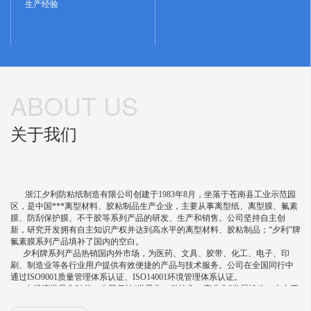
生产经验
ABOUT US
关于我们
浙江夕利防粘纸制造有限公司创建于1983年8月，坐落于苍南县工业示范园
区，是中国***离型材料、胶粘制品生产企业，主要从事离型纸、离型膜、氟素
膜、防刮保护膜、不干胶等系列产品的研发、生产和销售。公司坚持自主创
新，研究开发拥有自主知识产权并达到高水平的离型材料、胶粘制品；“夕利”牌
氟素膜系列产品填补了国内的空白。
夕利牌系列产品热销国内外市场，为医药、文具、胶带、化工、电子、印
刷、制造业等各行业用户提供有效便捷的产品与技术服务。公司在全国同行中
通过ISO9001质量管理体系认证、ISO14001环境管理体系认证。
在经济世界化时代，公司坚持“世界化、科技化、产业化”发展战略，大力开
展制度创新、科技创新和管理创新，市场由国内向世界扩展，努力使夕利成为