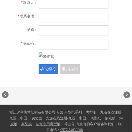
*
联系人：
*
联系电话：
邮箱：
*
验证码：
确认提交
取消返回
浙江夕利防粘纸制造有限公司,专营
离型纸系列
离型纸
九游在线注册-
九游（中国） 实验室
九游在线注册-九游（中国） 离型纸
氟素膜
淋
膜纸
离型膜
贴膏专用离型纸
等业务,有意向的客户请咨询我们，联
系电话：
0577-64839808