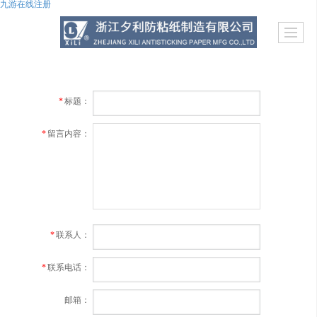
九游在线注册
*
标题：
*
留言内容：
*
联系人：
*
联系电话：
邮箱：