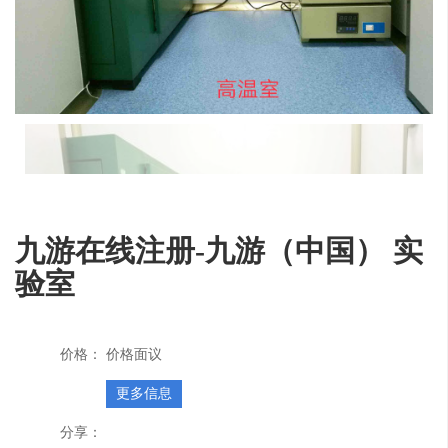
九游在线注册-九游（中国） 实
验室
价格：
价格面议
更多信息
分享：