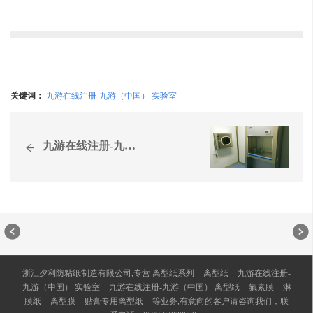
关键词：
九游在线注册-九游（中国） 实验室
九游在线注册-九游（中国） 实验室
浙江夕利防粘纸制造有限公司,专营
离型纸系列
离型纸
九游在线注册-
九游（中国） 实验室
九游在线注册-九游（中国） 离型纸
氟素膜
淋
膜纸
离型膜
贴膏专用离型纸
等业务,有意向的客户请咨询我们，联