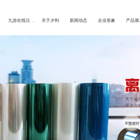
九游在线注册-九游（中国）
关于夕利
新闻动态
企业形象
产品展