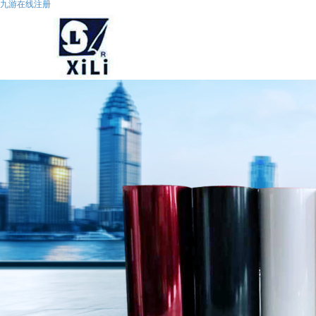
九游在线注册