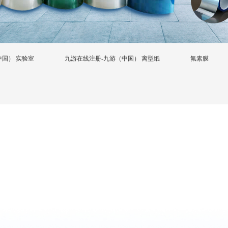
中国） 实验室
九游在线注册-九游（中国） 离型纸
氟素膜