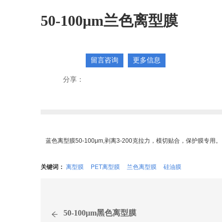
50-100μm兰色离型膜
留言咨询
更多信息
分享：
蓝色离型膜50-100μm,剥离3-200克拉力，模切贴合，保护膜专用。
关键词：
离型膜
PET离型膜
兰色离型膜
硅油膜
50-100μm黑色离型膜