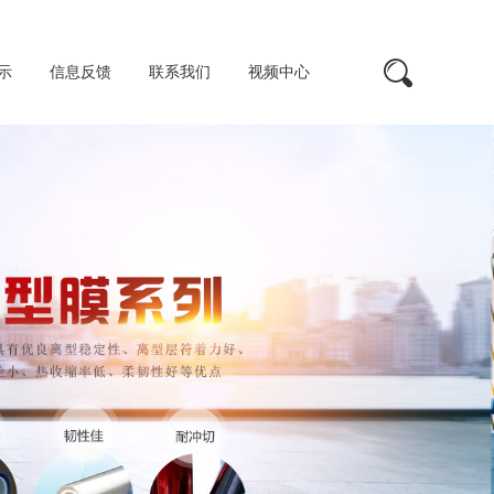
示
信息反馈
联系我们
视频中心