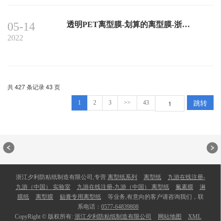
05-14
透明PET离型膜-划算的离型膜-浙江夕利公司提供
2022
共 427 条记录 43 页
跳转
1
2
3
>>
43
浙江夕利防粘纸制造有限公司,专营
离型纸系列
离型纸
九游在线注册-
九游（中国） 实验室
九游在线注册-九游（中国） 离型纸
氟素膜
淋
膜纸
离型膜
贴膏专用离型纸
等业务,有意向的客户请咨询我们，联
系电话：
0577-64839808
CopyRight © 版权所有:
浙江夕利防粘纸制造有限公司
网站地图
XML