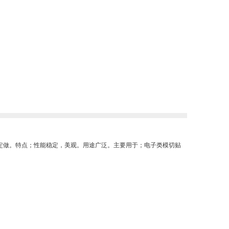
要求定做。特点；性能稳定，美观。用途广泛。主要用于；电子类模切贴