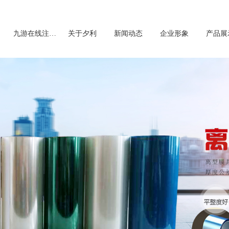
九游在线注册-九游（中国）
关于夕利
新闻动态
企业形象
产品展