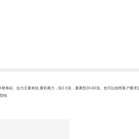
，单塑单硅。拉力主要有轻.重剥离力，轻2-5克，重离型20-60克。也可以按照客户
离型纸