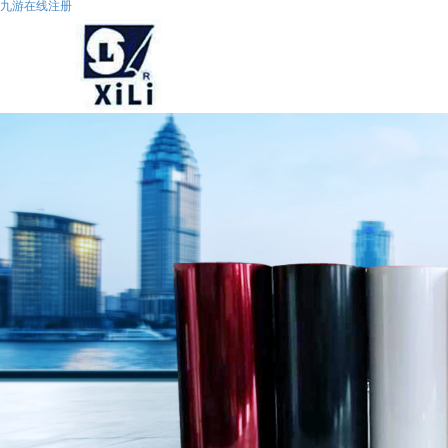
九游在线注册