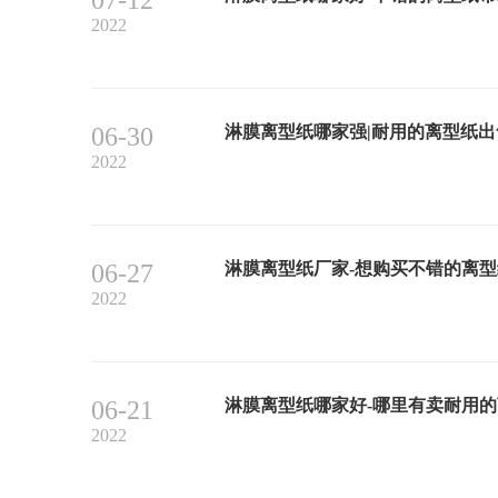
07-12
2022
06-30
淋膜离型纸哪家强|耐用的离型纸出
2022
06-27
淋膜离型纸厂家-想购买不错的离
2022
06-21
淋膜离型纸哪家好-哪里有卖耐用
2022