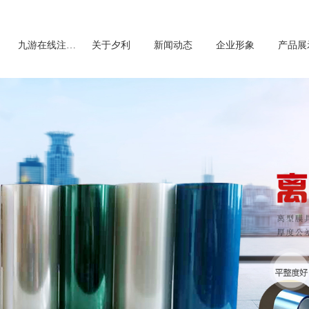
九游在线注册-九游（中国）
关于夕利
新闻动态
企业形象
产品展