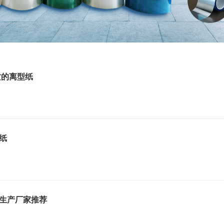
质的离型纸
纸
纸生产厂家推荐